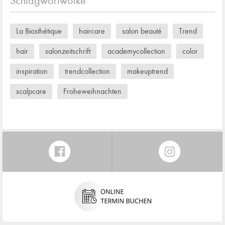
Schlagwortwolke
La Biosthétique
haircare
salon beauté
Trend
hair
salonzeitschrift
academycollection
color
inspiration
trendcollection
makeuptrend
scalpcare
Froheweihnachten