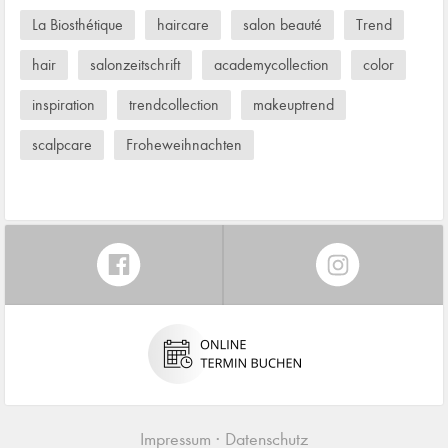
La Biosthétique
haircare
salon beauté
Trend
hair
salonzeitschrift
academycollection
color
inspiration
trendcollection
makeuptrend
scalpcare
Froheweihnachten
Impressum
Datenschutz