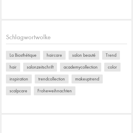
Schlagwortwolke
La Biosthétique
haircare
salon beauté
Trend
hair
salonzeitschrift
academycollection
color
inspiration
trendcollection
makeuptrend
scalpcare
Froheweihnachten