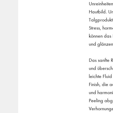
Unreinheiten
Hautbild. U
Talgprodukti
Stress, hor
können das H
und glänzen
Das sanfte R
und übersch
leichte Flui
Finish, die 
und harmonis
Peeling abg
Verhornungen