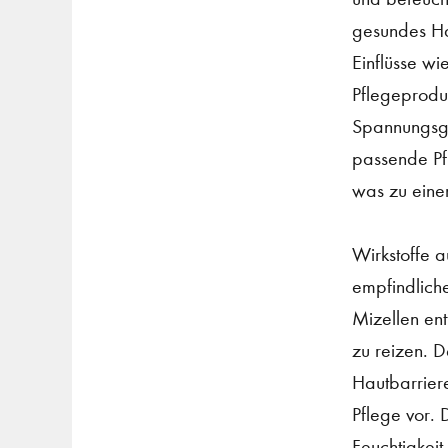
gesundes Hau
Einflüsse wi
Pflegeprodu
Spannungsgef
passende Pf
was zu einem
Wirkstoffe a
empfindliche
Mizellen en
zu reizen. D
Hautbarrier
Pflege vor. 
Feuchtigkeit